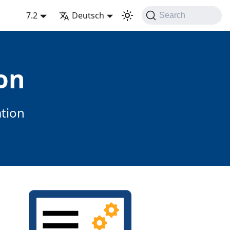
7.2
Deutsch
Search
on
tion